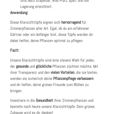
sind auch stapelbar, was Platz spart und die
Lagerung erleichtert.
Anwendung:
Diese Klarsichttöpfe eignen sich
hervorragend
für
Zimmerpflanzen aller Art. Egal, ob du ein erfahrener
Gärtner oder ein Anfänger bist, diese Töpfe werden dir
dabei helfen, deine Pflanzen optimal zu pflegen.
Fazit:
Unsere Klarsichttöpfe sind eine clevere Wahl für jeden,
der
gesunde
und
glückliche
Pflanzen züchten möchte. Mit
ihrer Transparenz und den
vielen
Vorteilen
, die sie bieten,
werden sie sicherlich deine
Pflanzenpflege verbessern
und dir helfen, deine grünen Freunde zum Blühen zu
bringen.
Investiere in die
Gesundheit
Ihrer Zimmerpflanzen und
bestelle noch heute unsere Klarsichttöpfe. Dein grünes
Zuhause wird es dir danken!