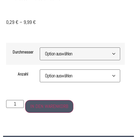
0,29
€
–
9,99
€
Durchmesser
Anzahl
IN DEN WARENKORB