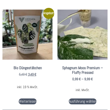
Angebot!
Bio Düngestäbchen
Sphagnum Moos Premium –
Fluffy Pressed
5,49
€
3,49
€
0,99
€
–
9,99
€
inkl. 19 % MwSt.
inkl. MwSt.
Weiterlesen
Ausführung wählen