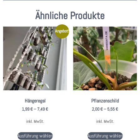
Ähnliche Produkte
Angebot!
Hängeregal
Pflanzenschild
1,99
€
–
7,49
€
2,00
€
–
5,55
€
inkl. MwSt.
inkl. MwSt.
Ausführung wählen
Ausführung wählen