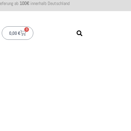
ieferung ab
100€
innerhalb Deutschland
0
0,00
€