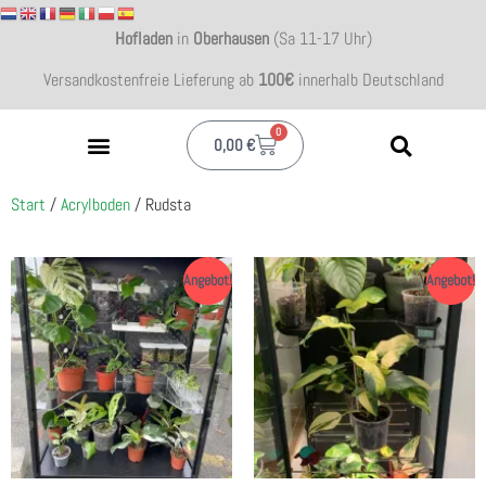
Hofladen
in
Oberhausen
(Sa 11-17 Uhr)
Versandkostenfreie Lieferung ab
100€
innerhalb Deutschland
0
0,00
€
Start
/
Acrylboden
/ Rudsta
Angebot!
Angebot!