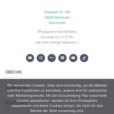
Duisburger Str. 169
46049 Oberhausen
Deutschland
Öffnungszeiten des Hofladens:
Samstags von 11-17 Uhr
oder nach vorheriger Absprache :)
ÜBER UNS
Wir verwenden Cookies. Viele sind notwendig, um die Website
SOCIAL MEDIA
und ihre Funktionen zu betreiben, andere sind für statistische
oder Marketingzwecke. Mit der Entscheidung "Nur essentielle
Cookies akzeptieren" werden wir Ihre Privatsphäre
RECHTLICHES
respektieren und keine Cookies setzen, die nicht für den
Betrieb der Seite notwendig sind.