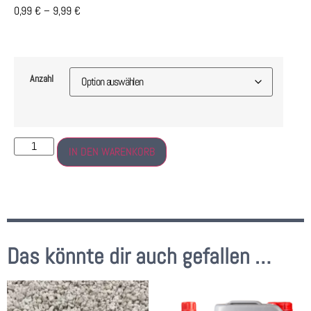
0,99
€
–
9,99
€
Anzahl
IN DEN WARENKORB
Das könnte dir auch gefallen …