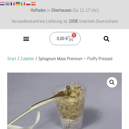
Hofladen
in
Oberhausen
(Sa 11-17 Uhr)
Versandkostenfreie Lieferung ab
100€
innerhalb Deutschland
0
0,00
€
Start
/
Zubehör
/ Sphagnum Moos Premium – Fluffy Pressed