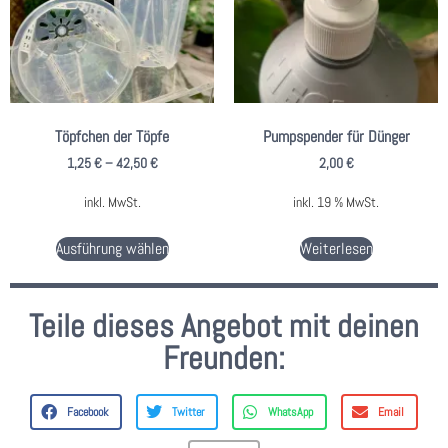
Töpfchen der Töpfe
Pumpspender für Dünger
1,25
€
–
42,50
€
2,00
€
inkl. MwSt.
inkl. 19 % MwSt.
Ausführung wählen
Weiterlesen
Teile dieses Angebot mit deinen
Freunden:
Facebook
Twitter
WhatsApp
Email