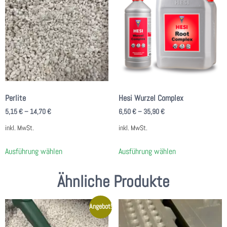
Perlite
Hesi Wurzel Complex
5,15
€
–
14,70
€
6,50
€
–
35,90
€
inkl. MwSt.
inkl. MwSt.
Ausführung wählen
Ausführung wählen
Ähnliche Produkte
Angebot!