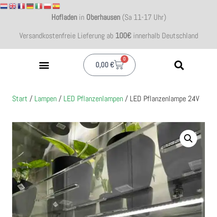
Hofladen
in
Oberhausen
(Sa 11-17 Uhr)
Versandkostenfreie Lieferung ab
100€
innerhalb Deutschland
0
0,00
€
Start
/
Lampen
/
LED Pflanzenlampen
/ LED Pflanzenlampe 24V