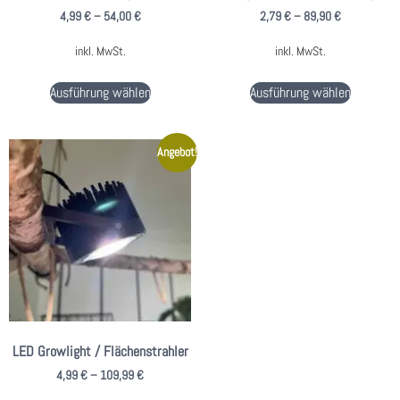
4,99
€
–
54,00
€
2,79
€
–
89,90
€
inkl. MwSt.
inkl. MwSt.
Ausführung wählen
Ausführung wählen
Angebot!
LED Growlight / Flächenstrahler
4,99
€
–
109,99
€