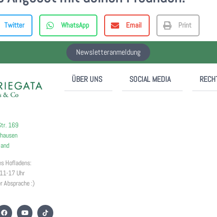
Twitter
WhatsApp
Email
Print
Newsletteranmeldung
ÜBER UNS
SOCIAL MEDIA
RECH
Str. 169
hausen
land
es Hofladens:
11-17 Uhr
er Absprache :)