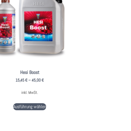
Hesi Boost
15,45
€
–
45,00
€
inkl. MwSt.
Ausführung wählen