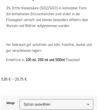
3% Ortho-Kieselsäure (SiO2/SiO3) in kolloidaler Form
die enthaltenen Siliziumteilchen sind stabil in der
Flüssigkeit verteilt und können besonders effektiv über
Wurzeln und Blätter aufgenommen werden.
Vor Gebrauch gut schütteln und kühl, frostfrei, dunkel und
gut verschlossen lagern.
Erhältlich in
100
ml, 250 ml und 500ml
Flaschen!
5,95
€
–
20,75
€
Menge