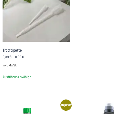
Tropfpipette
0,39
€
–
0,99
€
inkl. MwSt.
Ausführung wählen
Angebot!