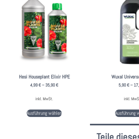
Hesi Houseplant Elixir HPE
Wuxal Univers
4,99
€
–
35,90
€
5,90
€
–
17
inkl. MwSt.
inkl. MwS
Ausführung wählen
Ausführung 
Teile dies