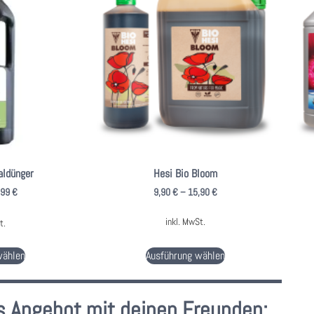
aldünger
Hesi Bio Bloom
,99
€
9,90
€
–
15,90
€
inkl. MwSt.
t.
wählen
Ausführung wählen
es Angebot mit deinen Freunden: