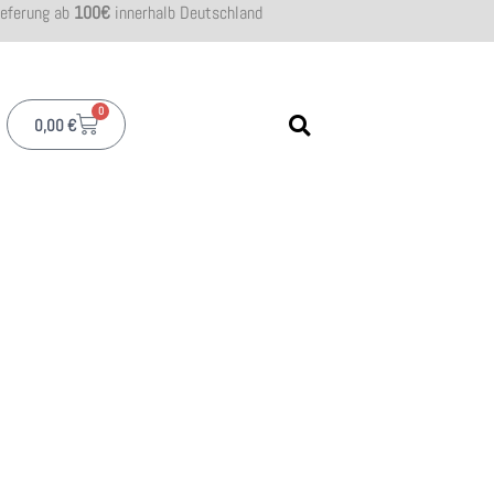
ieferung ab
100€
innerhalb Deutschland
0
0,00
€