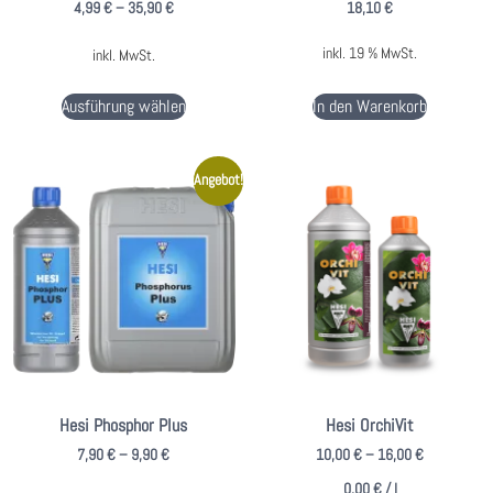
4,99
€
–
35,90
€
18,10
€
inkl. 19 % MwSt.
inkl. MwSt.
Ausführung wählen
In den Warenkorb
Angebot!
Hesi Phosphor Plus
Hesi OrchiVit
7,90
€
–
9,90
€
10,00
€
–
16,00
€
0,00
€
/
l